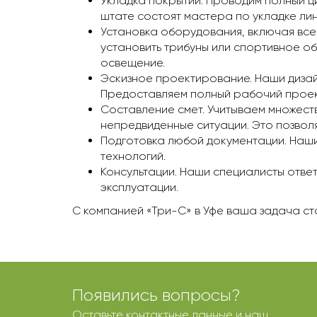
Укладка покрытий. Проводим полный ци
штате состоят мастера по укладке лин
Установка оборудования, включая все
установить трибуны или спортивное о
освещение.
Эскизное проектирование. Наши дизай
Предоставляем полный рабочий проект
Составление смет. Учитываем множеств
непредвиденные ситуации. Это позвол
Подготовка любой документации. Наши
технологий.
Консультации. Наши специалисты отве
эксплуатации.
С компанией «Три-С» в Уфe ваша задача ст
Появились вопросы?
Оставьте контактные данные и наш