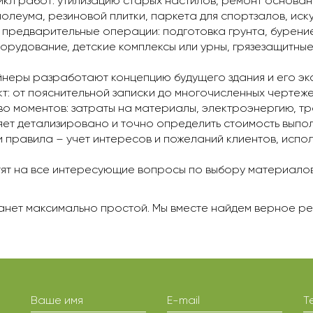
кл работ: утилизацию старых настилов, ремонт основан
олеума, резиновой плитки, паркета для спортзалов, иск
 предварительные операции: подготовка грунта, бурени
борудование, детские комплексы или урны, грязезащитны
неры разработают концепцию будущего здания и его экс
: от пояснительной записки до многочисленных чертежей
о моментов: затраты на материалы, электроэнергию, тр
яет детализировано и точно определить стоимость выпо
 правила – учет интересов и пожеланий клиентов, испо
тят на все интересующие вопросы по выбору материалов
анет максимально простой. Мы вместе найдем верное р
Ваше имя
E-mail
Т