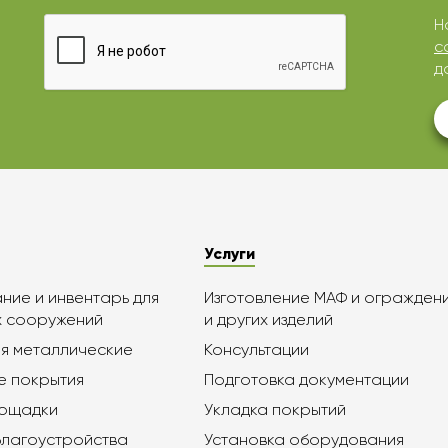
Н
с
д
Услуги
ие и инвентарь для
Изготовление МАФ и огражден
х сооружений
и других изделий
я металлические
Консультации
е покрытия
Подготовка документации
лощадки
Укладка покрытий
благоустройства
Установка оборудования