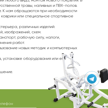
ий любого вида, монтаж нового покрытия. В
усственной травы, наливных и ПВХ-полов.
е. К нам обращаются при необходимости
е коврики или специальное спортивное
терьера, различных изделий.
, изображений, схем.
анспорт, рабочую силу, налоги,
лнения работ.
льзование новых методик и компьютерных
, установке оборудования или его
ешение.
елефон