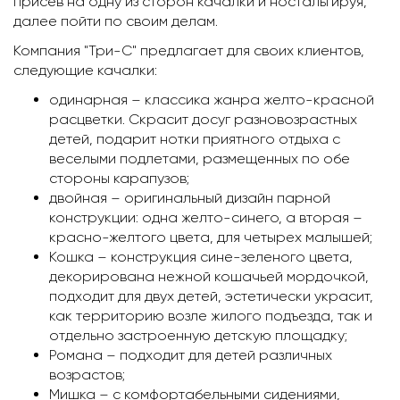
присев на одну из сторон качалки и ностальгируя,
далее пойти по своим делам.
Компания "Три-С" предлагает для своих клиентов,
следующие качалки:
одинарная – классика жанра желто-красной
расцветки. Скрасит досуг разновозрастных
детей, подарит нотки приятного отдыха с
веселыми подлетами, размещенных по обе
стороны карапузов;
двойная – оригинальный дизайн парной
конструкции: одна желто-синего, а вторая –
красно-желтого цвета, для четырех малышей;
Кошка – конструкция сине-зеленого цвета,
декорирована нежной кошачьей мордочкой,
подходит для двух детей, эстетически украсит,
как территорию возле жилого подъезда, так и
отдельно застроенную детскую площадку;
Романа – подходит для детей различных
возрастов;
Мишка – с комфортабельными сидениями,