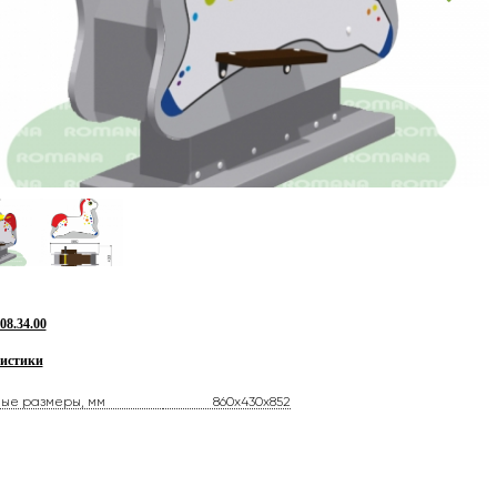
8.34.00
истики
ные размеры, мм
860x430x852