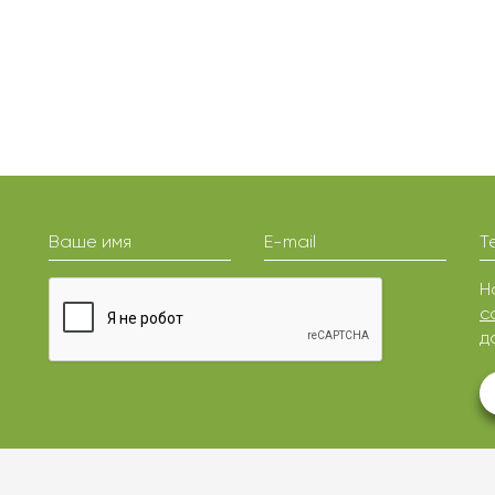
Ваше имя
E-mail
Т
Н
с
д