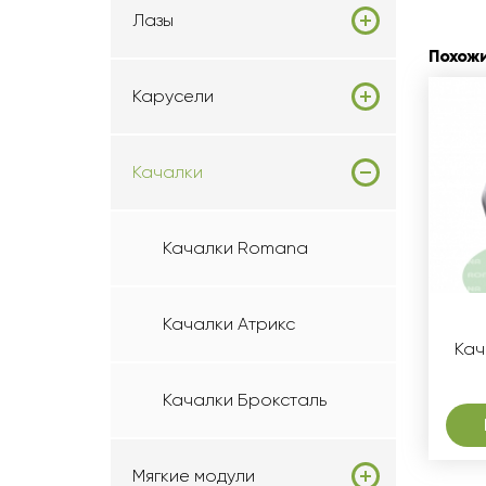
Лазы
Похож
Карусели
Качалки
Качалки Romana
Качалки Атрикс
Кач
Качалки Броксталь
Мягкие модули