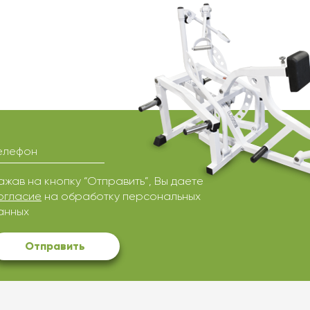
елефон
ажав на кнопку “Отправить”, Вы даете
огласие
на обработку персональных
анных
Отправить